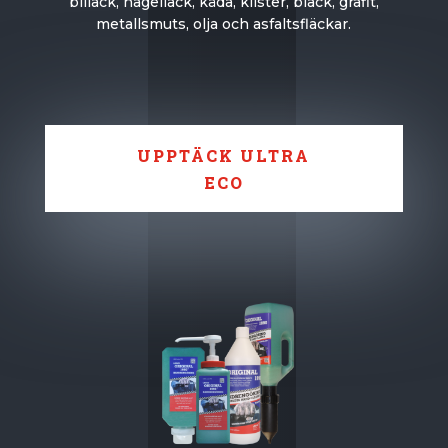
billack, nagellack, kåda, klister, bläck, grafit,
metallsmuts, olja och asfaltsfläckar.
UPPTÄCK ULTRA
ECO