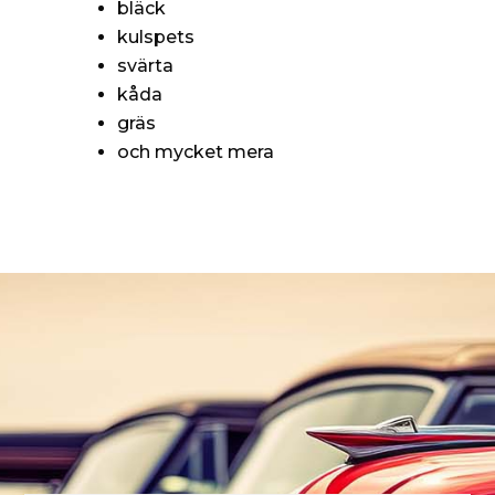
bläck
kulspets
svärta
kåda
gräs
och mycket mera