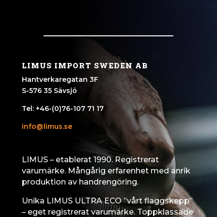
LIMUS IMPORT SWEDEN AB
Hantverkaregatan 3F
S-576 35 Sävsjö
Tel: +46-(0)76-107 71 17
info@limus.se
LIMUS – etablerat 1990. Registrerat
varumärke. Mångårig erfarenhet med anrik
produktion av handrengöring.
Unika LIMUS ULTRA
ECO ”vårt flaggskepp”
– eget registrerat varumärke. Toppklassade